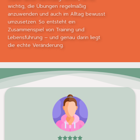
wichtig, die Übungen regelmäßig
anzuwenden und auch im Alltag bewusst
umzusetzen. So entsteht ein
Zusammenspiel von Training und
Lebensführung – und genau darin liegt
die echte Veränderung.