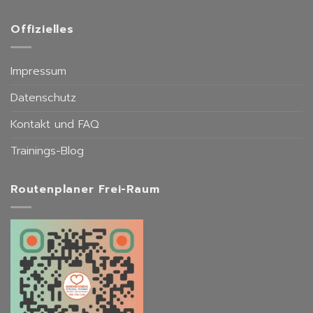
Frankfurt‑Sachsenhausen
Personal
Training
Offizielles
in
Frankfurt‑Sachsenhausen
Impressum
Datenschutz
Kontakt und FAQ
Trainings-Blog
Routenplaner Frei-Raum