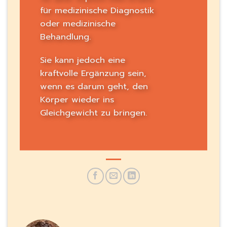
für medizinische Diagnostik
oder medizinische
Behandlung.
Sie kann jedoch eine
kraftvolle Ergänzung sein,
wenn es darum geht, den
Körper wieder ins
Gleichgewicht zu bringen.