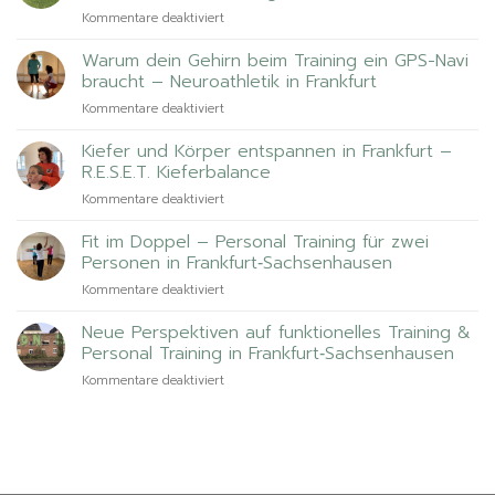
für
Kommentare deaktiviert
Der
geheime
Warum dein Gehirn beim Training ein GPS-Navi
Kraft-
braucht – Neuroathletik in Frankfurt
Kick
für
Kommentare deaktiviert
beim
Warum
Aufstehen
dein
Kiefer und Körper entspannen in Frankfurt –
–
Gehirn
Konzentrisches
R.E.S.E.T. Kieferbalance
beim
Training
für
Kommentare deaktiviert
Training
Kiefer
ein
und
Fit im Doppel – Personal Training für zwei
GPS-
Körper
Navi
Personen in Frankfurt‑Sachsenhausen
entspannen
braucht
für
Kommentare deaktiviert
in
–
Fit
Frankfurt
Neuroathletik
im
Neue Perspektiven auf funktionelles Training &
–
in
Doppel
R.E.S.E.T.
Personal Training in Frankfurt‑Sachsenhausen
Frankfurt
–
Kieferbalance
für
Kommentare deaktiviert
Personal
Neue
Training
Perspektiven
für
auf
zwei
funktionelles
Personen
Training
in
&