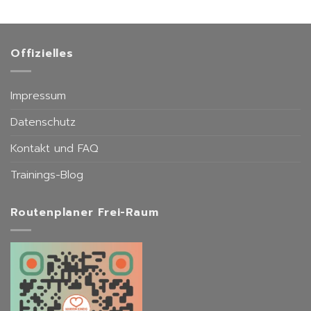
Personen
Training
in
&
Frankfurt‑Sachsenhausen
Personal
Training
Offizielles
in
Frankfurt‑Sachsenhausen
Impressum
Datenschutz
Kontakt und FAQ
Trainings-Blog
Routenplaner Frei-Raum