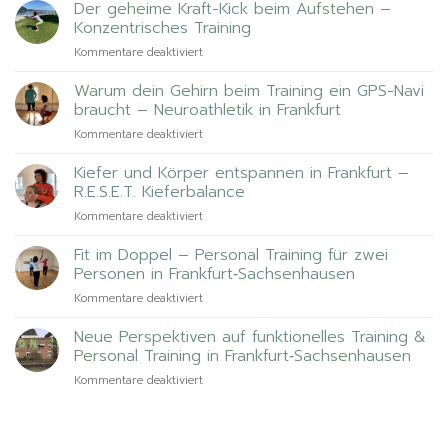
Der geheime Kraft-Kick beim Aufstehen –
Konzentrisches Training
für
Kommentare deaktiviert
Der
geheime
Warum dein Gehirn beim Training ein GPS-Navi
Kraft-
braucht – Neuroathletik in Frankfurt
Kick
für
Kommentare deaktiviert
beim
Warum
Aufstehen
dein
Kiefer und Körper entspannen in Frankfurt –
–
Gehirn
Konzentrisches
R.E.S.E.T. Kieferbalance
beim
Training
für
Kommentare deaktiviert
Training
Kiefer
ein
und
Fit im Doppel – Personal Training für zwei
GPS-
Körper
Navi
Personen in Frankfurt‑Sachsenhausen
entspannen
braucht
für
Kommentare deaktiviert
in
–
Fit
Frankfurt
Neuroathletik
im
Neue Perspektiven auf funktionelles Training &
–
in
Doppel
R.E.S.E.T.
Personal Training in Frankfurt‑Sachsenhausen
Frankfurt
–
Kieferbalance
für
Kommentare deaktiviert
Personal
Neue
Training
Perspektiven
für
auf
zwei
funktionelles